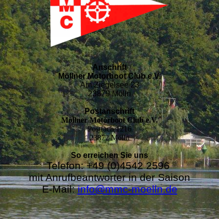
Anschrift
Möllner Motorboot Club e.V.
Am Ziegelsee 23
23879 Mölln
Postanschrift
Möllner Motorboot Club e.V.
Postfach 1216
23872 Mölln
So erreichen Sie uns
Telefon: +49 (0)4542 2596
mit Anrufbeantworter in der Saison
E-Mail:
info@mmc-moelln.de