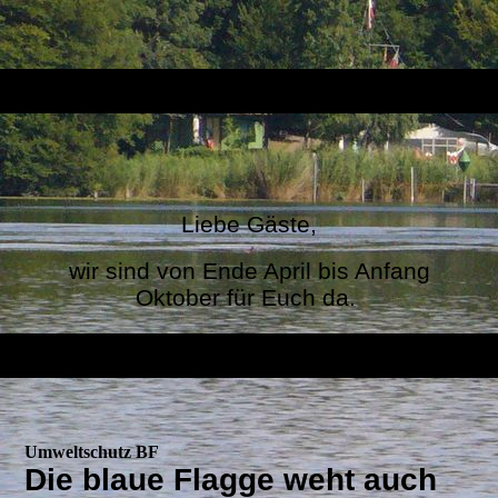
Liebe Gäste,
wir sind von Ende April bis Anfang
Oktober für Euch da.
Umweltschutz BF
D
ie blaue Flagge weht auch