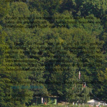
ausgezeichnet.
Zu den geehrten Einrichtungen zählt auch unser Verein. Wir
haben uns erfolgreich um die Auszeichnung beworben und
erhielten die „Blaue Flagge“ zum 29. Mal.
Die Freude im Verein war groß, als wir die positive
Entscheidung der nationalen und internationalen Jury zu
unserem Antrag für die „Blaue Flagge 2025“ erhielten. Wir
haben die strengen Kriterien in den Bereichen
Umweltmanagement, Umweltbildung, Abfall- und
Abwasserentsorgung sowie bei den erforderlichen Sanitär- und
Sicherheitsstandards wieder erfüllen können.
Weitere Hinweise auf die Kampagne „Blaue Flagge“ finden Sie
auf
www.blaue-flagge.de
Für zusätzliche Informationen stehe ich Ihnen gern zur
Verfügung.