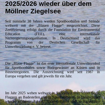
2025/2026 wieder über dem
Möllner Ziegelsee
Seit nunmehr 38 Jahren werden Sportboothäfen und Strände
weltweit mit der „Blauen Flagge“ ausgezeichnet. Diese
Zertifizierung erfolgt durch die Foundation for Environmental
Education (FEE), eine internationale
Nichtregierungsorganisation. In Deutschland wird das
Programm von der Deutschen Gesellschaft für
Umwelterziehung e. V. betreut.
Die „Blaue Flagge“ ist das erste internationale Umweltsymbol
für Sportboothäfen sowie Badegewässer an Küsten und in
Binnenregionen. Die Auszeichnung wird seit 1987 in
Europa vergeben und gilt jeweils für ein Jahr.
Im Jahr 2025 wehen weltweit in 51 Staaten über 5.100 Blaue
Flaggen an Badestellen und in Sportboothäfen. In Deutschland
wurden in diesem Jahr 87 Sportboothäfen und 36 Badestellen