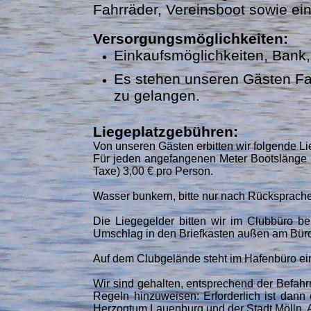
Fahrräder, Vereinsboot sowie ein
Versorgungsmöglichkeiten:
Einkaufsmöglichkeiten, Bank,
Es stehen unseren Gästen Fa
zu gelangen.
Liegeplatzgebühren:
Von unseren Gästen erbitten wir folgende L
Für jeden angefangenen Meter Bootslänge 1,
Taxe) 3,00 € pro Person.
Wasser bunkern, bitte nur nach Rücksprach
Die Liegegelder bitten wir im Clubbüro 
Umschlag in den Briefkasten außen am Büro
Auf dem Clubgelände steht im Hafenbüro ein 
Wir sind gehalten, entsprechend der Befahrr
Regeln hinzuweisen: Erforderlich ist dan
Herzogtum Lauenburg und der Stadt Mölln. A