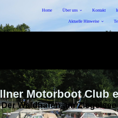
Home
Über uns
Kontakt
I
Aktuelle Hinweise
Te
llner Motorboot Club e
Der Waldhafen am Ziegelsee