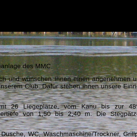
sind von Ende April bis Anfang Oktober für Euc
enanlage des MMC.
uch und wünschen Ihnen einen angenehmen un
 unserem Club. Dafür stehen Ihnen unsere Ein
amt 26 Liegeplätze, vom Kanu bis zur 48“
ssertiefe von 1,50 bis 2,40 m. Die Stegpä
 Dusche, WC, Waschmaschine/Trockner, Grill