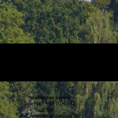
So erreichen Sie uns
Telefon: +49 (0)4542
2596
V.
mit Anrufbeantworter in