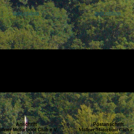
mehr erfahren
mehr erfahren
Anschrift
Postanschrift
llner Motorboot Club e.V.
Möllner Motorboot Club e.