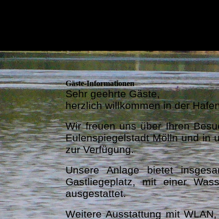
wir 
Gäste-Informationen
Sehr geehrte Gäste,
herzlich willkommen in der Haf
Wir freuen uns über Ihren Bes
Eulenspiegelstadt Mölln und in
zur Verfügung.
Unsere Anlage bietet insges
Gastliegeplatz, mit einer Wa
ausgestattet.
Weitere Ausstattung mit WLAN,