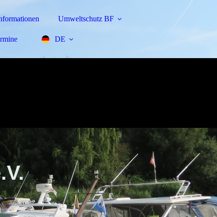
nformationen
Umweltschutz BF
rmine
DE
.V.