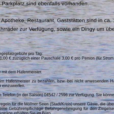
 Parkplatz sind ebenfalls vorhanden.
 Apotheke, Restaurant, Gaststätten sind in ca.
hrräder zur Verfügung, sowie ein Dingy um üb
iegeplatzgebühr pro Tag:
00 € zuzüglich einer Pauschale 3,00 € pro Person (für Strom,
e mit dem Hafenmeister.
beim Hafenmeister zu bezahlen, bzw. bei nicht anwesenden H
 einzuwerfen.
Telefon (in der Saison) 04542 / 2596 zur Verfügung. Sie könne
egeln für die Möllner Seen (Stadt/Kreis) unsere Gäste, die übe
n eine Gebührenpflichtige Befahrgenehmigung für den Ziegels
nträge erhalten Sie im Büro.